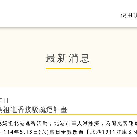
使用
最新消息
0日
屯媽祖進香接駁疏運計畫
白沙屯媽祖北港進香活動，北港市區人潮擁擠，為避免客
114年5月3日(六)當日全數改自【北港1911好庫