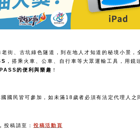
港老街、古坑綠色隧道，到在地人才知道的秘境小景，
SS
，搭乘火車、公車、自行車等大眾運輸工具，用鏡
PASS
的便利與樂趣
！
本國國民皆可參加，如未滿
18
歲者必須有法定代理人之
，
投
稿請
至：
投稿活動頁
】