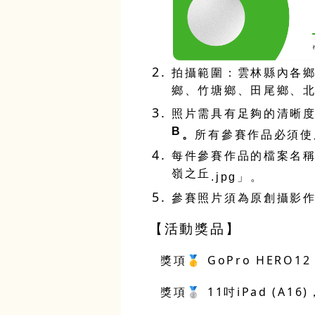
拍攝範圍：雲林縣內各
鄉、竹塘鄉、田尾鄉、
照片需具有足夠的清晰
B
。
所有參賽作品必須使
每件參賽作品的檔案名
嶺之丘
.jpg
」。
參賽照片須為原創攝影
【活動獎品】
🥇
GoPro HERO1
獎項
🥈
11
iPad (A16)
獎項
吋