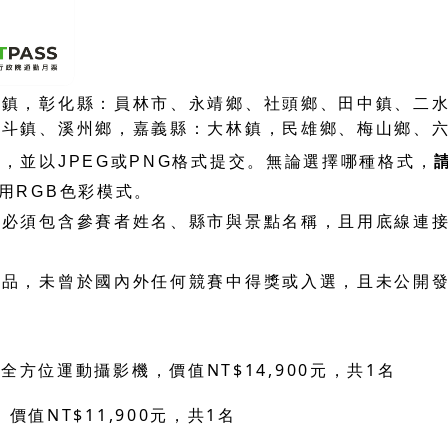
鄉鎮，彰化縣：員林市、永靖鄉、社頭鄉、田中鎮、二
北斗鎮、溪州鄉，嘉義縣：大林鎮，民雄鄉、梅山鄉、
度，並以
JPEG
或
PNG
格式提交。無論選擇哪種格式，
用
RGB
色彩模式。
稱必須包含參賽者姓名
、
縣市與景點名稱，且用底線連
作品，未曾於國內外任何競賽中得獎或入選，且未公開
2
NT$14,900
1
全方位運動攝影機，價值
元，共
名
NT$11,900
1
，價值
元，共
名