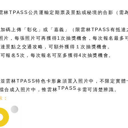
雲林
TPASS
公共運輸定期票及景點或秘境的合影（需
名加碼上傳「彰化」或「嘉義」（限雲林
TPASS
有抵達
照片，每張照片可再獲得
1
次抽獎機會，每次報名最多
抵達景點之交通攻略，可額外獲得１次抽獎機會。
多可報名
5
次，每次報名可至多獲得
4
次抽獎機會。
，並雲林
TPASS
特色卡形象須置入照片中，不限定實體
TPASS
檔合成入照片中，惟雲林
卡需可清楚辨識。
示：