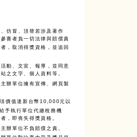
襲、仿冒、頂替若涉及著作
由參賽者負一切法律與賠償責
獎者，取消得獎資格，並追回
傳活動、文宣、報導，並同意
網站之文字、個人資料等。
，主辦單位擁有宣傳、網頁製
項價值達新台幣
10,000
元以
給予執行單位代繳稅務機
額者，即喪失得獎資格。
，主辦單位不負賠償之責。