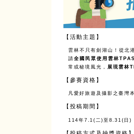
【活動主題】
雲林不只有劍湖山！從北
請
全國民眾使用雲林
TPA
常或秘境風光，
展現雲林
T
【參賽資格】
凡愛好旅遊及攝影之臺灣
【投稿期間】
114
年
7.1(
二
)
至
8.31(
日
)
【投稿方式及抽獎資格