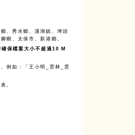
水鄉、秀水鄉、溪湖鎮、埤頭
六腳鄉、太保市、新港鄉。
請確保檔案大小不超過
10 M
接。例如：「王小明
_
雲林
_
雲
發表。