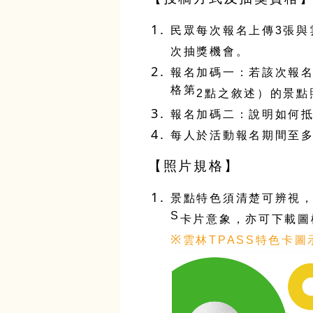
民眾每次報名上傳
3
張與
次抽獎機會。
報名加碼一：若該次報
格第
2
點之敘述）的景點
報名加碼二：說明如何
每人於活動報名期間至
【照片規格】
景點特色須清楚可辨視
S
卡片意象，亦可下載圖
※
雲林
TPASS
特色卡圖