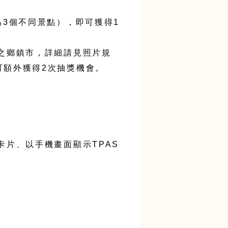
為
3
個不同景點），即可獲得
1
之鄉鎮市，詳細請見照片規
可額外獲得
2
次抽獎機會。
卡片、以手機畫面顯示
TPAS