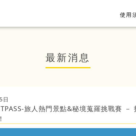
使用
最新消息
5日
) 雲林TPASS-旅人熱門景點&秘境蒐羅挑戰賽 －
！