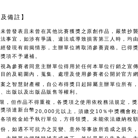
則及備註】
人未曾發表且未曾在其他比賽獲獎之原創作品，嚴禁抄
違法事宜，如涉有爭議、違法或導致損害第三人時，均
若經發現有前揭情形，主辦單位將取消參賽資格。已得
且獎項不予遞補。
皆視為參賽者同意主辦單位得用於任何本單位行銷之宣
之目的及範圍內，蒐集、處理及使用參賽者公開於官方
檔案之智慧財產權，自公布得獎日起歸屬主辦單位所有
發、出版以及出版品販售等權利。
限，但作品不得重複，各獎項之使用依稅務法規定，獎
若獎項達新台幣
20,000
元以上，須繳交
10
％中獎機會稅
交各項稅金給予執行單位，方得領獎。未能依法繳納稅
備份，如遇不可抗力之災變、意外等事故所造成之損失