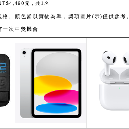
NT$4,490
元，共
1
名
規格、顏色皆以實物為準，奬項圖片(示)僅供參考
有一次中獎機會